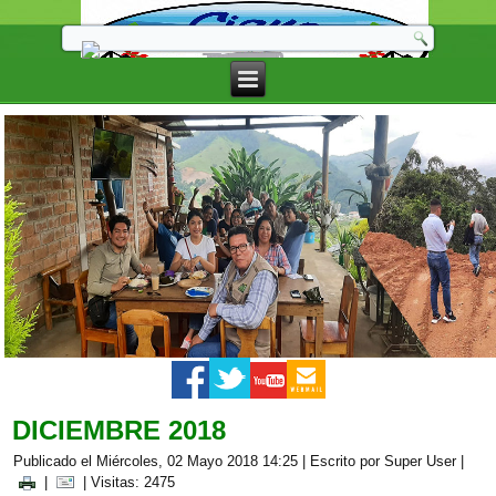
DICIEMBRE 2018
Publicado el Miércoles, 02 Mayo 2018 14:25
|
Escrito por Super User
|
|
| Visitas: 2475